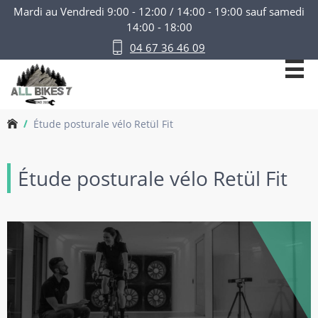
Mardi au Vendredi 9:00 - 12:00 / 14:00 - 19:00 sauf samedi
ACCUEIL
MAGASIN
ATELIER
RETÜL FIT
CONTACT
14:00 - 18:00
04 67 36 46 09
All
Bikes
7
Étude posturale vélo Retül Fit
Accueil
Étude posturale vélo Retül Fit